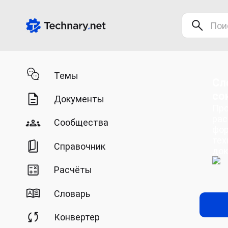
Темы
Сл
со
Документы
Про
рас
Сообщества
фор
тех
Справочник
док
Расчёты
Словарь
Конвертер