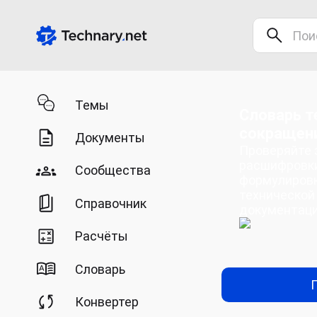
Темы
Словарь т
сокращен
Документы
Проверяйте 
расшифровки
Сообщества
формулировк
технической
Справочник
документац
Расчёты
Словарь
Конвертер