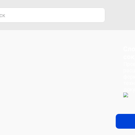
Сло
сок
Пров
расш
фор
техн
док