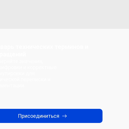
варь технических терминов и
ращений
еряйте значения,
ифровки и корректные
мулировки для
ической переписки и
ументации.
Присоединиться