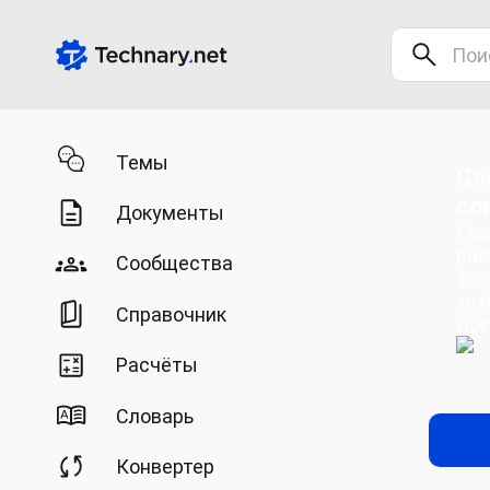
Темы
Сл
со
Документы
Про
рас
Сообщества
фор
тех
Справочник
док
Расчёты
Словарь
Конвертер