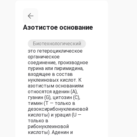
Азотистое основание
Биотехнологический
это гетероциклическое
органическое
соединение, производное
пурина или пиримидина,
входящее в состав
нуклеиновых кислот. К
азотистым основаниям
относятся аденин (A),
гуанин (G), цитозин (C),
тимин (T — только в
дезоксирибонуклеиновой
кислоты) и урацил (U —
только в
рибонуклеиновой
кислоты). Аденин и