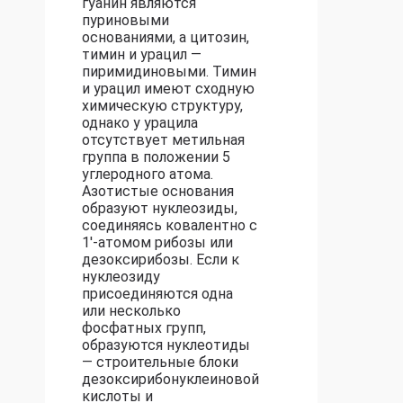
гуанин являются
пуриновыми
основаниями, а цитозин,
тимин и урацил —
пиримидиновыми. Тимин
и урацил имеют сходную
химическую структуру,
однако у урацила
отсутствует метильная
группа в положении 5
углеродного атома.
Азотистые основания
образуют нуклеозиды,
соединяясь ковалентно с
1'-атомом рибозы или
дезоксирибозы. Если к
нуклеозиду
присоединяются одна
или несколько
фосфатных групп,
образуются нуклеотиды
— строительные блоки
дезоксирибонуклеиновой
кислоты и