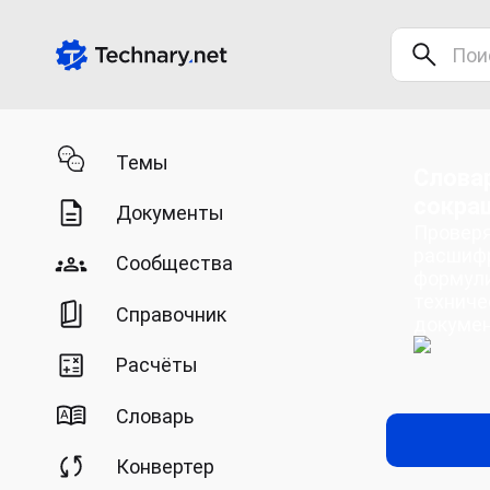
Темы
Словар
сокра
Документы
Проверя
расшифр
Сообщества
формули
техниче
Справочник
докуме
Расчёты
Словарь
Конвертер