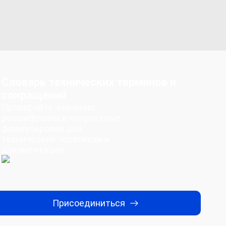
Словарь технических терминов и
сокращений
Проверяйте значения,
расшифровки и корректные
формулировки для
технической переписки и
документации.
Присоединиться