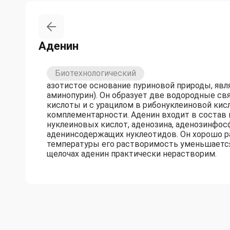
Аденин
Биотехнологический
азотистое основание пуриновой природы, яв
аминопурин). Он образует две водородные св
кислоты и с урацилом в рибонуклеиновой кис
комплементарности. Аденин входит в состав 
нуклеиновых кислот, аденозина, аденозинфос
аденинсодержащих нуклеотидов. Он хорошо ра
температуры его растворимость уменьшается.
щелочах аденин практически нерастворим.