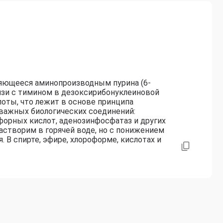
ляющееся аминопроизводным пурина (6-
язи с тимином в дезоксирибонуклеиновой
лоты, что лежит в основе принципа
важных биологических соединений:
форных кислот, аденозинфосфатаз и других
створим в горячей воде, но с понижением
 В спирте, эфире, хлороформе, кислотах и