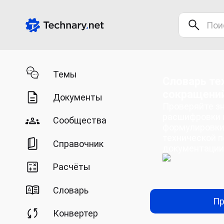
Темы
Словарь те
сокращени
Документы
Проверяйте зн
расшифровки 
Сообщества
формулировки
технической п
Справочник
документации
Расчёты
Словарь
Пр
Конвертер