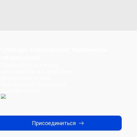
Словарь технических терминов и
сокращений
Проверяйте значения,
расшифровки и корректные
формулировки для
технической переписки и
документации.
Присоединиться