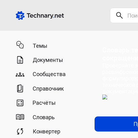
Темы
Словарь те
сокращен
Документы
Проверяйте з
расшифровки
Сообщества
формулировк
технической 
Справочник
документаци
Расчёты
Словарь
П
Конвертер