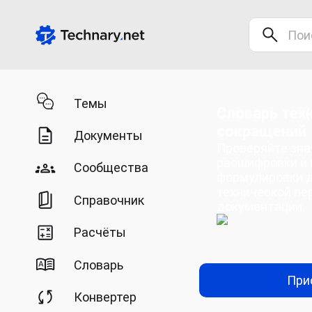
Темы
Словарь тех
сокращений
Документы
Проверяйте зна
расшифровки и
Сообщества
формулировки 
технической пе
Справочник
документации.
Расчёты
Словарь
При
Конвертер