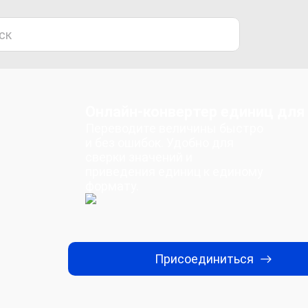
Онлайн-конвертер единиц для
Переводите величины быстро
и без ошибок. Удобно для
сверки значений и
приведения единиц к единому
формату.
Присоединиться