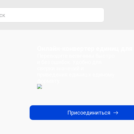
Онлайн-конвертер единиц для
Переводите величины быстро
и без ошибок. Удобно для
сверки значений и
приведения единиц к единому
формату.
Присоединиться